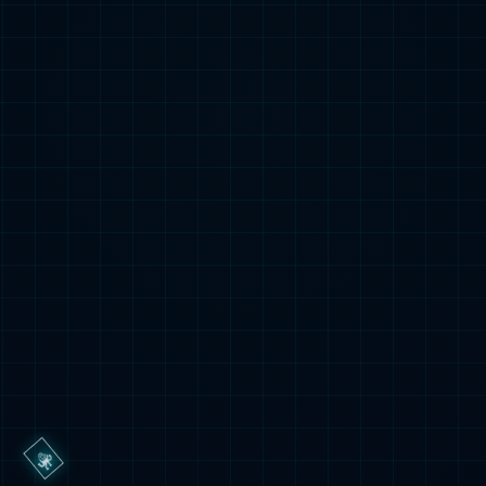
2026年2月14日3:45，意甲联赛第25轮，比萨将在主场迎战
现非常糟糕，24轮联赛过后，取得了1胜12平11负的成绩，以1
纳积分相同。从数据面来看，比萨本赛季24轮联赛打进了19个球
毫无状态可言，已经连续13场比赛未尝胜绩。球队上轮联赛客场对
的3倍，整场比赛非常胶着，双方都没有建树，最终以0-0与对方
了1胜4平7负的成绩，其主场排名联赛第20位（也就是垫底位置
是意甲联赛的豪门，本赛季的表现非常出色，24轮联赛过后，取得
的情况下，与领头羊国际米兰有8分之差，可见红黑军团争冠的难
比赛保持不败，其上轮联赛客场以3-0零封了博洛尼亚。
新闻发布会上，主教练阿莱格里表示：“比萨现在正在为保级而
赛也是通往德比前的四场比赛之一，这轮非常关键。普利西奇可以
。莱奥好多了，吉梅内斯也在好转。萨勒马科尔斯仍缺阵，但已