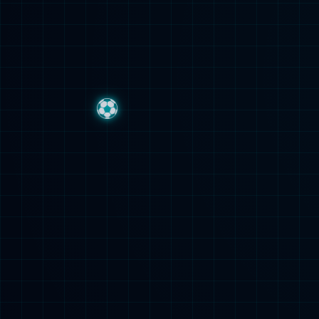
热评文章
北京时间
球队的表
周五015 意甲比萨VSAC
底的维罗
米兰，最新数据，附带比
分预测！
0
比萨近期
6月17日：安东尼·戈登80
将近对手
00万天价加盟，巴萨转会
主场取得
神话的豪赌还是重生？
0
AC米兰
英超真沃土！5星巴西4星
少赛一轮
德国3球 进球助攻2者全靠
连续8场
它1个
0
在赛前的
壕无人性！4.25亿黄金中
明天的比
场成型，阿森纳豪赌冲双
钟的体能
冠王
0