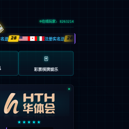
西甲
欧冠
关于我们
“对我们来说会是一场硬仗”
3
浏览：176